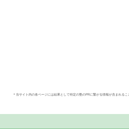
＊当サイト内の各ページには結果として特定の塾のPRに繋がる情報が含まれる