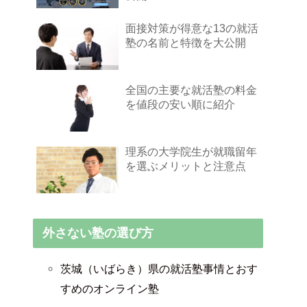
面接対策が得意な13の就活
塾の名前と特徴を大公開
全国の主要な就活塾の料金
を値段の安い順に紹介
理系の大学院生が就職留年
を選ぶメリットと注意点
外さない塾の選び方
茨城（いばらき）県の就活塾事情とおす
すめのオンライン塾