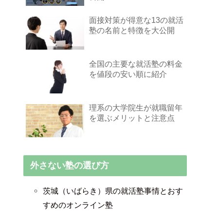
面接対策が得意な13の就活
塾の名前と特徴を大公開
全国の主要な就活塾の料金
を値段の安い順に紹介
理系の大学院生が就職留年
を選ぶメリットと注意点
外さない塾の選び方
茨城（いばらき）県の就活塾事情とおす
すめのオンライン塾