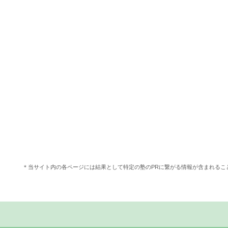
＊当サイト内の各ページには結果として特定の塾のPRに繋がる情報が含まれる