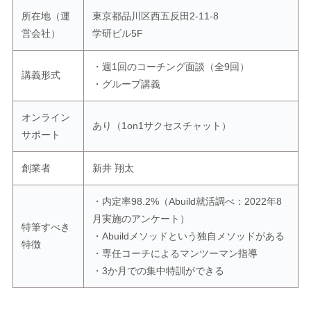
所在地（運
東京都品川区西五反田2-11-8
営会社）
学研ビル5F
・週1回のコーチング面談（全9回）
講義形式
・グループ講義
オンライン
あり（1on1サクセスチャット）
サポート
創業者
新井 翔太
・内定率98.2%（Abuild就活調べ：2022年8
月実施のアンケート）
特筆すべき
・Abuildメソッドという独自メソッドがある
特徴
・専任コーチによるマンツーマン指導
・3か月での集中特訓ができる