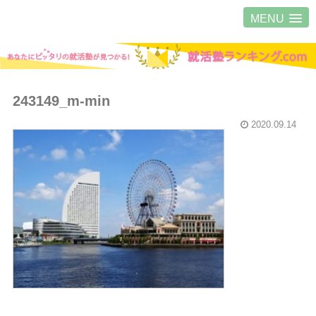
MENU
243149_m-min
2020.09.14