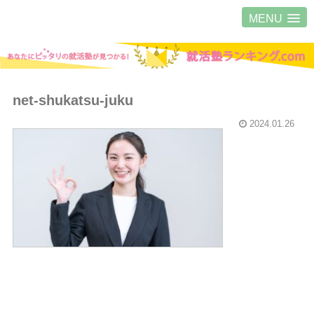
MENU
net-shukatsu-juku
2024.01.26