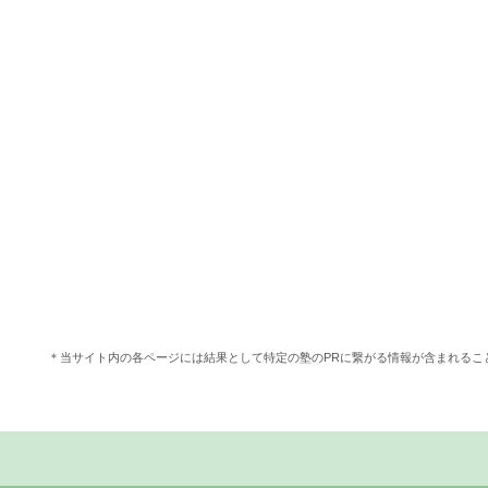
＊当サイト内の各ページには結果として特定の塾のPRに繋がる情報が含まれる