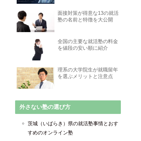
面接対策が得意な13の就活
塾の名前と特徴を大公開
全国の主要な就活塾の料金
を値段の安い順に紹介
理系の大学院生が就職留年
を選ぶメリットと注意点
外さない塾の選び方
茨城（いばらき）県の就活塾事情とおす
すめのオンライン塾