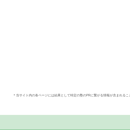
＊当サイト内の各ページには結果として特定の塾のPRに繋がる情報が含まれる