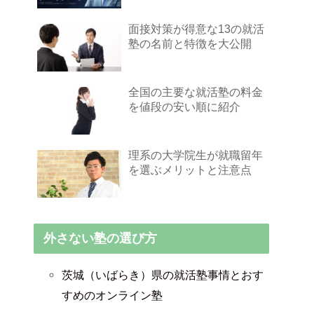
面接対策が得意な13の就活
塾の名前と特徴を大公開
全国の主要な就活塾の料金
を値段の安い順に紹介
理系の大学院生が就職留年
を選ぶメリットと注意点
外さない塾の選び方
茨城（いばらき）県の就活塾事情とおす
すめのオンライン塾