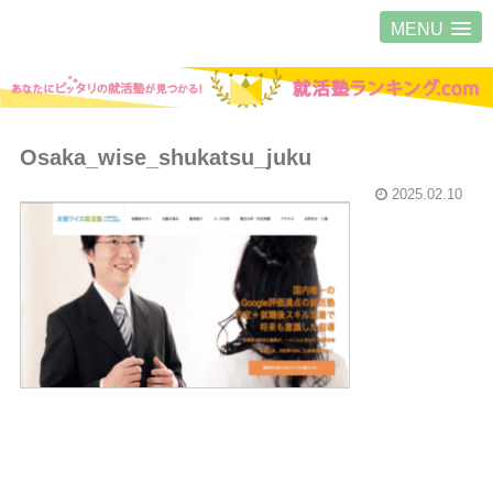
MENU
Osaka_wise_shukatsu_juku
2025.02.10