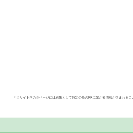
＊当サイト内の各ページには結果として特定の塾のPRに繋がる情報が含まれる