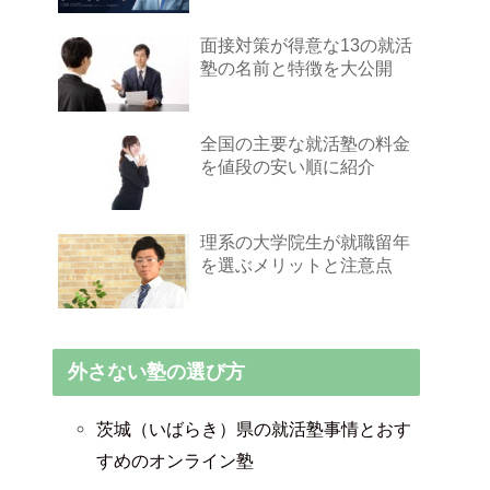
面接対策が得意な13の就活
塾の名前と特徴を大公開
全国の主要な就活塾の料金
を値段の安い順に紹介
理系の大学院生が就職留年
を選ぶメリットと注意点
外さない塾の選び方
茨城（いばらき）県の就活塾事情とおす
すめのオンライン塾