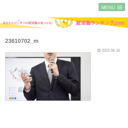
MENU
23610702_m
2022.06.16