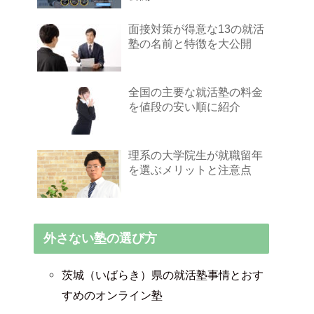
面接対策が得意な13の就活
塾の名前と特徴を大公開
全国の主要な就活塾の料金
を値段の安い順に紹介
理系の大学院生が就職留年
を選ぶメリットと注意点
外さない塾の選び方
茨城（いばらき）県の就活塾事情とおす
すめのオンライン塾