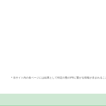
＊当サイト内の各ページには結果として特定の塾のPRに繋がる情報が含まれる