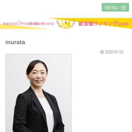
MENU
murata
2020.07.01