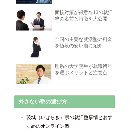
面接対策が得意な13の就活
塾の名前と特徴を大公開
全国の主要な就活塾の料金
を値段の安い順に紹介
理系の大学院生が就職留年
を選ぶメリットと注意点
外さない塾の選び方
茨城（いばらき）県の就活塾事情とおす
すめのオンライン塾