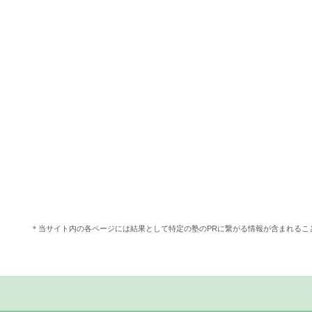
＊当サイト内の各ページには結果として特定の塾のPRに繋がる情報が含まれる