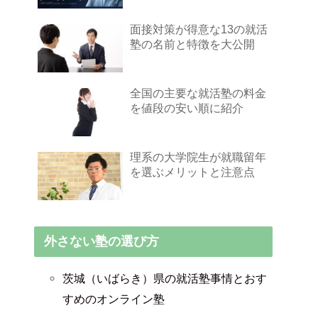
面接対策が得意な13の就活
塾の名前と特徴を大公開
全国の主要な就活塾の料金
を値段の安い順に紹介
理系の大学院生が就職留年
を選ぶメリットと注意点
外さない塾の選び方
茨城（いばらき）県の就活塾事情とおす
すめのオンライン塾