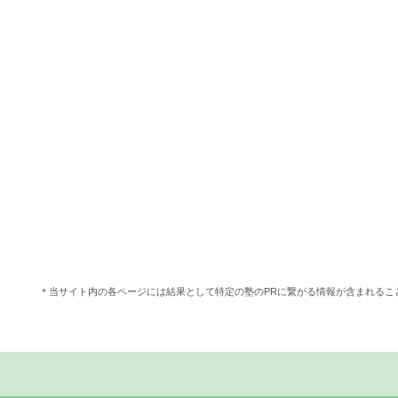
＊当サイト内の各ページには結果として特定の塾のPRに繋がる情報が含まれる