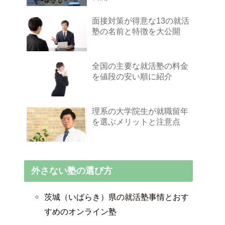
面接対策が得意な13の就活
塾の名前と特徴を大公開
全国の主要な就活塾の料金
を値段の安い順に紹介
理系の大学院生が就職留年
を選ぶメリットと注意点
外さない塾の選び方
茨城（いばらき）県の就活塾事情とおす
すめのオンライン塾