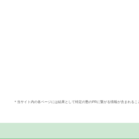
＊当サイト内の各ページには結果として特定の塾のPRに繋がる情報が含まれる