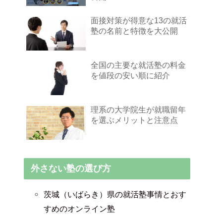
面接対策が得意な13の就活
塾の名前と特徴を大公開
全国の主要な就活塾の料金
を値段の安い順に紹介
理系の大学院生が就職留年
を選ぶメリットと注意点
外さない塾の選び方
茨城（いばらき）県の就活塾事情とおす
すめのオンライン塾