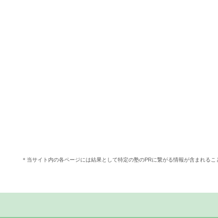
＊当サイト内の各ページには結果として特定の塾のPRに繋がる情報が含まれる