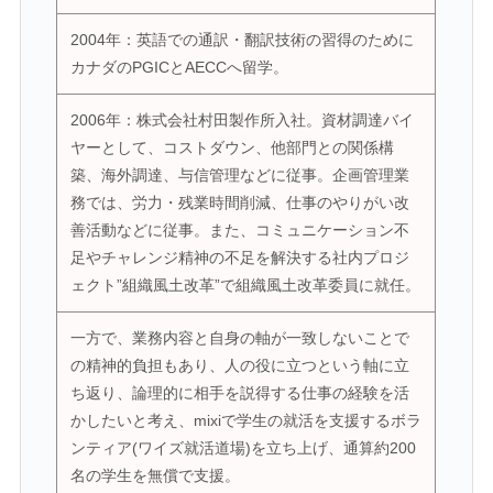
2004年：英語での通訳・翻訳技術の習得のために
カナダのPGICとAECCへ留学。
2006年：株式会社村田製作所入社。資材調達バイ
ヤーとして、コストダウン、他部門との関係構
築、海外調達、与信管理などに従事。企画管理業
務では、労力・残業時間削減、仕事のやりがい改
善活動などに従事。また、コミュニケーション不
足やチャレンジ精神の不足を解決する社内プロジ
ェクト”組織風土改革”で組織風土改革委員に就任。
一方で、業務内容と自身の軸が一致しないことで
の精神的負担もあり、人の役に立つという軸に立
ち返り、論理的に相手を説得する仕事の経験を活
かしたいと考え、mixiで学生の就活を支援するボラ
ンティア(ワイズ就活道場)を立ち上げ、通算約200
名の学生を無償で支援。