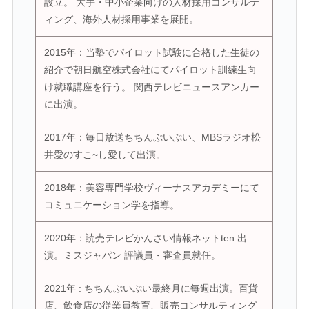
設立。 大手・中小企業向けの人材採用コンサルテ
ィング、海外人材採用事業を展開。
2015年：当塾でパイロット試験に合格した生徒の
紹介で朝日航空株式会社にてパイロット訓練生向
け就職講座を行う。 関西テレビニュースアンカー
に出演。
2017年：毎日放送ちちんぷいぷい、MBSラジオ松
井愛のすこ~し愛して出演。
2018年：美容専門学校ヴィーナスアカデミーにて
コミュニケーション学を指導。
2020年：読売テレビかんさい情報ネットten.出
演。ミスジャパン 評議員・審査員就任。
2021年 : ちちんぷいぷい最終月に毎週出演。百貨
店、飲食店の従業員教育、販売コンサルティング